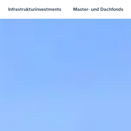
Infrastrukturinvestments
Master- und Dachfonds