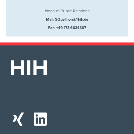
Head of Public Relations
Mail: SQuellhorst@hih.de
Fon: +49 173 6634367
X
L
i
i